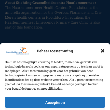
About Stichting Gezondheidscentra Haarlemmermeer
The Haarlemmermeer Health Centers Foundation is the
umbrella organization for the Overbos, Floriande, and Drie
Meren health centers in Hoofddorp. In addition, the
Haarlemmermeer Emergency Primary Care Clinic is also
part of this foundation.
Beheer toestemming
Om u de best mogelijke ervaring te bieden, maken we gebruik van
Volg ons
technologieën zoals cookies om apparaatgegevens op te slaan en/of te
raadplegen. Als u toestemming geeft voor het gebruik van deze
technologieën, kunnen wij gegevens zoals uw surfgedrag of unieke
identificatiecodes op deze website verwerken. Als u geen toestemming
geeft of uw toestemming intrekt, kan dit nadelige gevolgen hebben
Copyright GC Haarlemmermeer 2025
voor bepaalde functies en mogelijkheden.
Accepteren