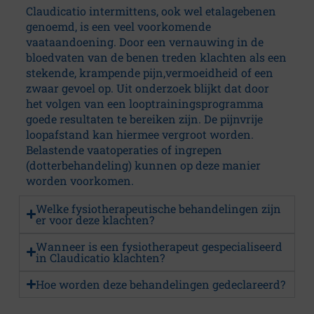
Claudicatio intermittens, ook wel etalagebenen
a
genoemd, is een veel voorkomende
vaataandoening. Door een vernauwing in de
l
bloedvaten van de benen treden klachten als een
stekende, krampende pijn,vermoeidheid of een
T
zwaar gevoel op. Uit onderzoek blijkt dat door
het volgen van een looptrainingsprogramma
h
goede resultaten te bereiken zijn. De pijnvrije
loopafstand kan hiermee vergroot worden.
e
Belastende vaatoperaties of ingrepen
(dotterbehandeling) kunnen op deze manier
r
worden voorkomen.
a
Welke fysiotherapeutische behandelingen zijn
er voor deze klachten?
p
Wanneer is een fysiotherapeut gespecialiseerd
in Claudicatio klachten?
y
Hoe worden deze behandelingen gedeclareerd?
G
C