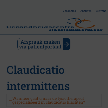
Vacancies
About us
Current
Afspraak maken
via patiëntportaal
P
h
Claudicatio
y
intermittens
s
i
Wanneer gaat u naar de fysiotherapeut
gespecialiseerd in claudicatio klachten?
c