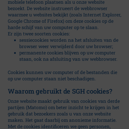
t
mobiele telefoon plaatsen als u onze website
bezoekt. De website instrueert de webbrowser
u
waarmee u websites bekijkt (zoals Internet Explorer,
Google Chrome of Firefox) om deze cookies op de
s
harde schijf van uw computer op te slaan.
Er zijn twee soorten cookies:
sessiecookies worden na het afsluiten van de
Algemeen
browser weer verwijderd door uw browser;
permanente cookies blijven op uw computer
Missie
staan, ook na afsluiting van uw webbrowser.
en
visie
Cookies kunnen uw computer of de bestanden die
op uw computer staan niet beschadigen.
Bestuur
en
Waarom gebruikt de SGH cookies?
toezicht
Onze website maakt gebruik van cookies van derde
Jaarverslag
partijen (Matomo) om beter inzicht te krijgen in het
gebruik dat bezoekers zoals u van onze website
Klokkenluidersregeling
maken. Het gaat daarbij om anonieme informatie.
Met de cookies identificeren we geen personen,
Cliëntenraad