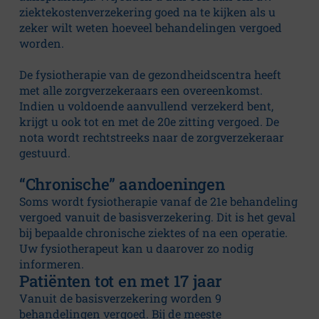
m
ziektekostenverzekering goed na te kijken als u
zeker wilt weten hoeveel behandelingen vergoed
Practice
worden.
Information
De fysiotherapie van de gezondheidscentra heeft
The
met alle zorgverzekeraars een overeenkomst.
treatment
Indien u voldoende aanvullend verzekerd bent,
krijgt u ook tot en met de 20e zitting vergoed. De
Team
nota wordt rechtstreeks naar de zorgverzekeraar
gestuurd.
Rates
and
“Chronische” aandoeningen
Fees
Soms wordt fysiotherapie vanaf de 21e behandeling
Specializations
vergoed vanuit de basisverzekering. Dit is het geval
bij bepaalde chronische ziektes of na een operatie.
Information
Uw fysiotherapeut kan u daarover zo nodig
for
informeren.
Referring
Patiënten tot en met 17 jaar
Physicians
Vanuit de basisverzekering worden 9
behandelingen vergoed. Bij de meeste