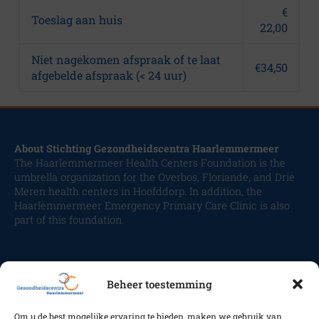
€
Toeslag aan huis
22,00
Niet nagekomen afspraak of te laat
€34,50
afgebelde afspraak (< 24 uur)
About Stichting Gezondheidscentra Haarlemmermeer
The Haarlemmermeer Health Centers Foundation is the
umbrella organization for the Overbos, Floriande, and Drie
Meren health centers in Hoofddorp. In addition, the
Haarlemmermeer Emergency Primary Care Clinic is also
part of this foundation.
Beheer toestemming
Om u de best mogelijke ervaring te bieden, maken we gebruik van