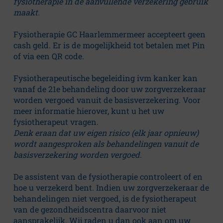
a
fysiotherapie in de aanvullende verzekering gebruik
maakt.
r
Fysiotherapie GC Haarlemmermeer accepteert geen
cash geld. Er is de mogelijkheid tot betalen met Pin
e
of via een QR code.
C
Fysiotherapeutische begeleiding ivm kanker kan
vanaf de 21e behandeling door uw zorgverzekeraar
e
worden vergoed vanuit de basisverzekering. Voor
meer informatie hierover, kunt u het uw
fysiotherapeut vragen.
n
Denk eraan dat uw eigen risico (elk jaar opnieuw)
wordt aangesproken als behandelingen vanuit de
t
basisverzekering worden vergoed.
r
De assistent van de fysiotherapie controleert of en
hoe u verzekerd bent. Indien uw zorgverzekeraar de
u
behandelingen niet vergoed, is de fysiotherapeut
van de gezondheidscentra daarvoor niet
aansprakelijk. Wij raden u dan ook aan om uw