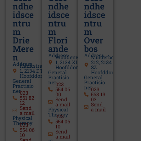
ndhe
ndhe
ndhe
Klachten en
idsce
idsce
idsce
complimenten
ntru
ntru
ntru
Privacybeleid
m
m
m
Drie
Flori
Over
Kwaliteit
Mere
ande
bos
n
Address
Address
Waddenweg
Muiderbos
1, 2134 XL
212, 2134
Address
Hankstraat
Hoofddorp
SZ
1, 2134 DT
General
Hoofddorp
Hoofddorp
Practisio
General
General
ner
Practisio
023
Practisio
ner
554 06
023
ner
023
00
563 13
561 82
Send
03
12
a mail
Send
Send
Physical
a mail
a mail
Therapy
023
Physical
554 06
Therapy
023
10
554 06
Send
10
a mail
Send