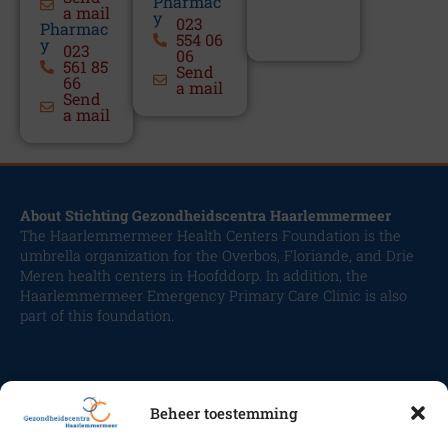
Pharmac
a mail
y
023
Pharmac
554 06
y
023
06
561 85
Send
66
a mail
Send
a mail
About Stichting Gezondheidscentra Haarlemmermeer
The Haarlemmermeer Health Centers Foundation is the
umbrella organization for the Overbos, Floriande, and Drie
Meren health centers in Hoofddorp. In addition, the
Haarlemmermeer Emergency Primary Care Clinic is also
part of this foundation.
Beheer toestemming