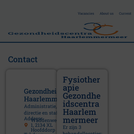
Vacancies
About us
Current
Contact
A
Fysiother
b
apie
Gezondheidscentra
Gezondhe
o
Haarlemmermeer
idscentra
Administratie,
Haarlem
u
directie en staf
mermeer
Address
Waddenweg
1, 2134 XL
Er zijn 3
Hoofddorp
behandellocaties: