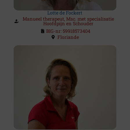
Practice
Information
Lotte de Fockert
Manueel therapeut, Msc. met specialisatie
The
Hoofdpijn en Schouder
treatment
BIG-nr: 59918573404
Team
Floriande
Rates
and
Fees
Specializations
Scientific
Research
and
Publications