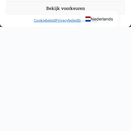
Bekijk voorkeuren
Nederlands
Cookiebeleid
Privacybeleid
Impressum
About Stichting Gezondheidscentra Haarlemmermeer
The Haarlemmermeer Health Centers Foundation is the
umbrella organization for the Overbos, Floriande, and Drie
Meren health centers in Hoofddorp. In addition, the
Haarlemmermeer Emergency Primary Care Clinic is also
part of this foundation.