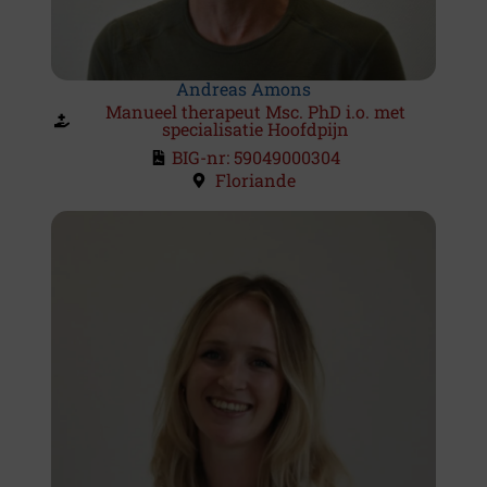
c
h
Andreas Amons
e
Manueel therapeut Msc. PhD i.o. met
specialisatie Hoofdpijn
BIG-nr: 59049000304
C
Floriande
e
n
t
e
r