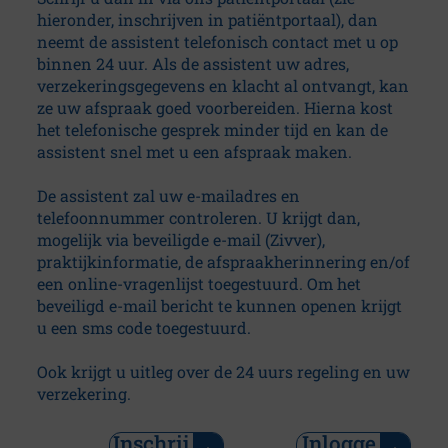
hieronder, inschrijven in patiëntportaal)
, dan
a
neemt de assistent telefonisch contact met u op
binnen 24 uur. Als de assistent uw adres,
l
verzekeringsgegevens en klacht al ontvangt, kan
ze uw afspraak goed voorbereiden. Hierna kost
T
het telefonische gesprek minder tijd en kan de
assistent snel met u een afspraak maken.
h
De assistent zal uw e-mailadres en
e
telefoonnummer controleren. U krijgt dan,
mogelijk via beveiligde e-mail (Zivver),
r
praktijkinformatie, de afspraakherinnering en/of
een online-vragenlijst toegestuurd. Om het
a
beveiligd e-mail bericht te kunnen openen krijgt
u een sms code toegestuurd.
p
Ook krijgt u uitleg over de 24 uurs regeling en uw
y
verzekering.
G
Inschrij
Inlogge
C