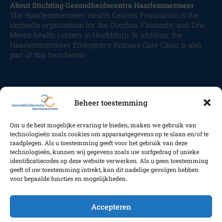
About Stichting Gezondheidscentra Haarlemmermeer
The Haarlemmermeer Health Centers Foundation is the
umbrella organization for the Overbos, Floriande, and Drie
Meren health centers in Hoofddorp. In addition, the
Haarlemmermeer Emergency Primary Care Clinic is also
part of this foundation.
Beheer toestemming
Om u de best mogelijke ervaring te bieden, maken we gebruik van
Volg ons
technologieën zoals cookies om apparaatgegevens op te slaan en/of te
raadplegen. Als u toestemming geeft voor het gebruik van deze
technologieën, kunnen wij gegevens zoals uw surfgedrag of unieke
identificatiecodes op deze website verwerken. Als u geen toestemming
geeft of uw toestemming intrekt, kan dit nadelige gevolgen hebben
Copyright GC Haarlemmermeer 2025
voor bepaalde functies en mogelijkheden.
Accepteren