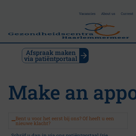
Vacancies
About us
Current
Afspraak maken
via patiëntportaal
P
h
Make an app
y
s
i
Bent u voor het eerst bij ons? Of heeft u een
nieuwe klacht?
c
Schrijf u dan in via
ons patiëntportaal (zie