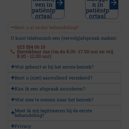
H
ven in
n in
a
a
patiëntp
patiëntp
r
l
ortaal
ortaal
e
m
m
Bent u al onder behandeling?
e
r
m
e
U kunt telefonisch een (vervolg)afspraak maken:
e
r
023 554 06 10
Waar
(bereikbaar ma t/m do 8.00 -17.00 uur en vrij
heb
8.00 - 12.00 uur)
ik
Wat gebeurt er bij het eerste bezoek?
last
van?
Bent u (niet) aanvullend verzekerd?
The
Kan ik een afspraak annuleren?
treatment
Wat mee te nemen naar het bezoek?
De
gespecialiseerde
Moet ik mij legitimeren bij de eerste
behandelingen
behandeling?
Rates
Privacy