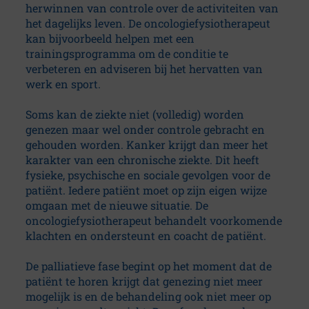
m
herwinnen van controle over de activiteiten van
het dagelijks leven. De oncologiefysiotherapeut
Practice
kan bijvoorbeeld helpen met een
Information
trainingsprogramma om de conditie te
verbeteren en adviseren bij het hervatten van
The
werk en sport.
treatment
Soms kan de ziekte niet (volledig) worden
Team
genezen maar wel onder controle gebracht en
gehouden worden. Kanker krijgt dan meer het
Rates
karakter van een chronische ziekte. Dit heeft
and
fysieke, psychische en sociale gevolgen voor de
Fees
patiënt. Iedere patiënt moet op zijn eigen wijze
Specializations
omgaan met de nieuwe situatie. De
oncologiefysiotherapeut behandelt voorkomende
Information
klachten en ondersteunt en coacht de patiënt.
for
Referring
De palliatieve fase begint op het moment dat de
Physicians
patiënt te horen krijgt dat genezing niet meer
mogelijk is en de behandeling ook niet meer op