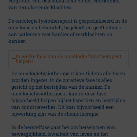
a
vergroten van belastbaarheid en het voorkomen
van terugkerende klachten.
r
De oncologie fysiotherapeut is gespecialiseerd in de
oncologie en behandelt, begeleidt en geeft advies
e
aan patiënten met kanker of restklachten na
kanker.
C
In welke fase kan de oncologie fysiotherapeut
e
helpen?
De oncologiefysiotherapeut kan tijdens alle fasen
n
worden ingezet. In de curatieve fase is alles
gericht op het bestrijden van de kanker. De
t
oncologiefysiotherapeut kan in deze fase
bijvoorbeeld helpen bij het beperken en bestrijden
r
van conditieverlies. Dit kan bijvoorbeeld een
bijwerking zijn van de chemotherapie.
u
In de herstelfase gaat het om herwinnen van
beweeglijkheid, kwaliteit van leven en het