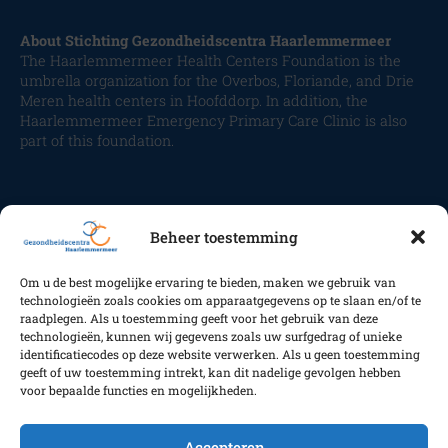
About Stichting Gezondheidscentra Haarlemmermeer
The Haarlemmermeer Health Centers Foundation is the
umbrella organization for the Overbos, Floriande, and Drie
Meren health centers in Hoofddorp. In addition, the
Haarlemmermeer Emergency Primary Care Clinic is also
part of this foundation.
Beheer toestemming
Om u de best mogelijke ervaring te bieden, maken we gebruik van
Volg ons
technologieën zoals cookies om apparaatgegevens op te slaan en/of te
raadplegen. Als u toestemming geeft voor het gebruik van deze
technologieën, kunnen wij gegevens zoals uw surfgedrag of unieke
identificatiecodes op deze website verwerken. Als u geen toestemming
geeft of uw toestemming intrekt, kan dit nadelige gevolgen hebben
Copyright GC Haarlemmermeer 2025
voor bepaalde functies en mogelijkheden.
Accepteren