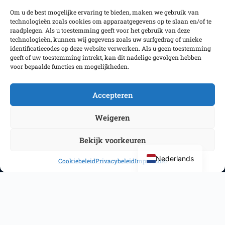
part of this foundation.
Om u de best mogelijke ervaring te bieden, maken we gebruik van
technologieën zoals cookies om apparaatgegevens op te slaan en/of te
raadplegen. Als u toestemming geeft voor het gebruik van deze
technologieën, kunnen wij gegevens zoals uw surfgedrag of unieke
identificatiecodes op deze website verwerken. Als u geen toestemming
geeft of uw toestemming intrekt, kan dit nadelige gevolgen hebben
voor bepaalde functies en mogelijkheden.
Volg ons
Accepteren
Weigeren
Copyright GC Haarlemmermeer 2025
Bekijk voorkeuren
Nederlands
Cookiebeleid
Privacybeleid
Impressum