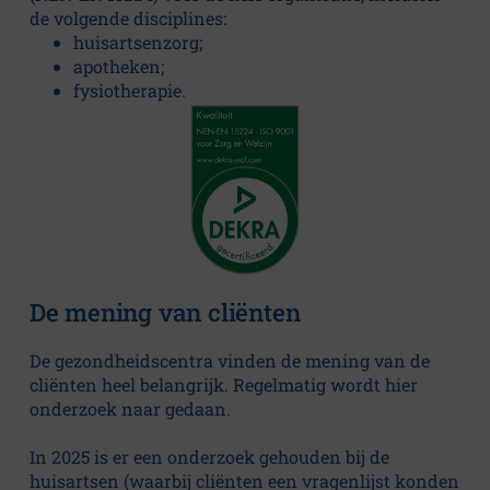
t
de volgende disciplines:
u
huisartsenzorg;
apotheken;
fysiotherapie.
s
Algemeen
Missie
en
visie
Bestuur
De mening van cliënten
en
toezicht
De gezondheidscentra vinden de mening van de
cliënten heel belangrijk. Regelmatig wordt hier
Jaarverslag
onderzoek naar gedaan.
Klokkenluidersregeling
In 2025 is er een onderzoek gehouden bij de
huisartsen (waarbij cliënten een vragenlijst konden
Cliëntenraad