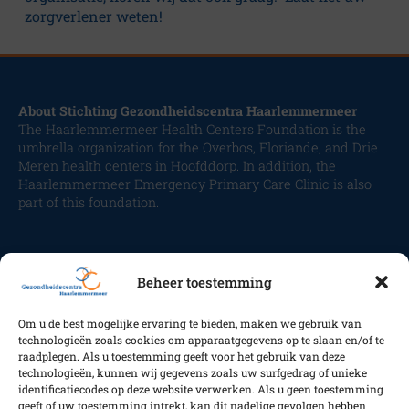
zorgverlener weten!
About Stichting Gezondheidscentra Haarlemmermeer
The Haarlemmermeer Health Centers Foundation is the
umbrella organization for the Overbos, Floriande, and Drie
Meren health centers in Hoofddorp. In addition, the
Haarlemmermeer Emergency Primary Care Clinic is also
part of this foundation.
Beheer toestemming
Om u de best mogelijke ervaring te bieden, maken we gebruik van
technologieën zoals cookies om apparaatgegevens op te slaan en/of te
Volg ons
raadplegen. Als u toestemming geeft voor het gebruik van deze
technologieën, kunnen wij gegevens zoals uw surfgedrag of unieke
identificatiecodes op deze website verwerken. Als u geen toestemming
geeft of uw toestemming intrekt, kan dit nadelige gevolgen hebben