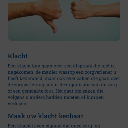
t
u
s
Algemeen
Klacht
Missie
en
Een klacht kan gaan over een afspraak die niet is
visie
nagekomen, de manier waarop een zorgverlener u
heeft behandeld, maar ook over zaken die gaan over
Bestuur
de zorgverlening aan u, de organisatie van de zorg
en
of een gemaakte fout. Het gaat om zaken die
toezicht
volgens u anders hadden moeten of kunnen
Jaarverslag
verlopen.
Klokkenluidersregeling
Maak uw klacht kenbaar
Een klacht is een signaal dat onze zorg- en
Cliëntenraad