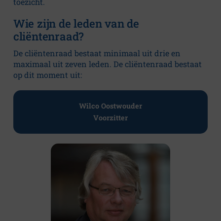
toezicht.
Klachten en
Wie zijn de leden van de
complimenten
cliëntenraad?
Privacybeleid
De cliëntenraad bestaat minimaal uit drie en
maximaal uit zeven leden. De cliëntenraad bestaat
Kwaliteit
op dit moment uit:
Wilco Oostwouder
Voorzitter