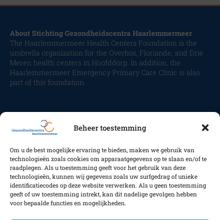
About Stichting Gezondheidscentra Haarlemmermeer
The Haarlemmermeer Health Centers Foundation is the
umbrella organization for the Overbos, Floriande, and Drie
Meren health centers in Hoofddorp. In addition, the
Haarlemmermeer Emergency Primary Care Clinic is also
part of this foundation.
Beheer toestemming
Om u de best mogelijke ervaring te bieden, maken we gebruik van
Volg ons
technologieën zoals cookies om apparaatgegevens op te slaan en/of te
raadplegen. Als u toestemming geeft voor het gebruik van deze
technologieën, kunnen wij gegevens zoals uw surfgedrag of unieke
identificatiecodes op deze website verwerken. Als u geen toestemming
geeft of uw toestemming intrekt, kan dit nadelige gevolgen hebben
Copyright GC Haarlemmermeer 2025
voor bepaalde functies en mogelijkheden.