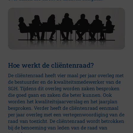
t
u
s
Algemeen
Missie
Hoe werkt de cliëntenraad?
en
visie
De cliëntenraad heeft vier maal per jaar overleg met
de bestuurder en de kwaliteitsmedewerker van de
Bestuur
SGH. Tijdens dit overleg worden zaken besproken
en
die goed gaan en zaken die beter kunnen. Ook
toezicht
worden het kwaliteitsjaarverslag en het jaarplan
Jaarverslag
besproken. Verder heeft de cliëntenraad eenmaal
per jaar overleg met een vertegenwoordiging van de
Klokkenluidersregeling
raad van toezicht. De cliëntenraad wordt betrokken
bij de benoeming van leden van de raad van
Cliëntenraad