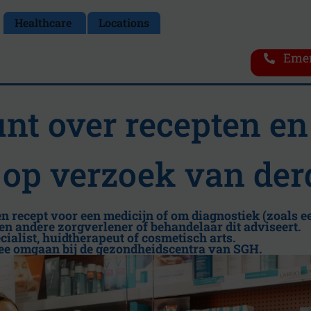
Healthcare
Locations
Emer
nt over recepten en
 op verzoek van de
 recept voor een medicijn of om diagnostiek (zoals e
n andere zorgverlener of behandelaar dit adviseert.
ialist, huidtherapeut of cosmetisch arts.
mee omgaan bij de gezondheidscentra van SGH.