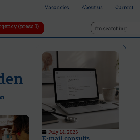
Vacancies
About us
Current
gency (press 1)
rden
en
July 14, 2026
E-mail consults