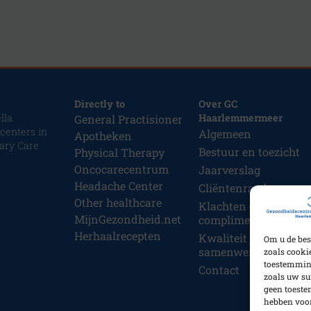
Directly to
Over GC
lla
Haarlemmermeer
General Practisioner
 centers in
Algemeen
Apotheken
ary Care
Bestuur en toezicht
Physical Therapy
Oncocarecentrum
Jaarverslag
Headache Center
Cliëntenraad
Other healthcare
Klachten en
MijnGezondheid.net
complimenten
Herhaalrecepten
Kwaliteit &
Om u de bes
samenwerking
zoals cooki
toestemming
Contact
zoals uw su
geen toeste
hebben voor