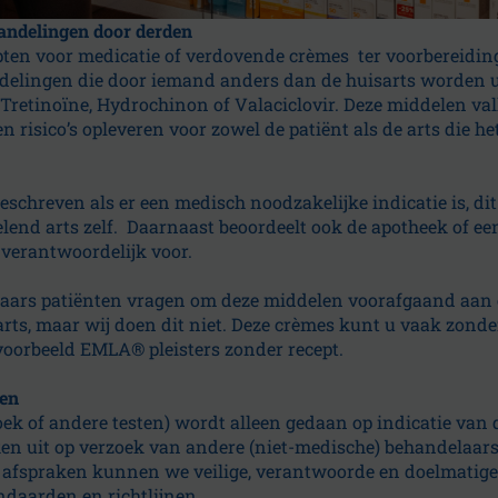
andelingen door derden
pten voor medicatie of verdovende crèmes ter voorbereidin
delingen die door iemand anders dan de huisarts worden 
retinoïne, Hydrochinon of Valaciclovir. Deze middelen val
 risico’s opleveren voor zowel de patiënt als de arts die he
schreven als er een medisch noodzakelijke indicatie is, di
end arts zelf. Daarnaast beoordeelt ook de apotheek of ee
er verantwoordelijk voor.
laars patiënten vragen om deze middelen voorafgaand aan
arts, maar wij doen dit niet. Deze crèmes kunt u vaak zonder
voorbeeld EMLA® pleisters zonder recept.
den
ek of andere testen) wordt alleen gedaan op indicatie van 
en uit op verzoek van andere (niet-medische) behandelaars
 afspraken kunnen we veilige, verantwoorde en doelmatige 
ndaarden en richtlijnen.