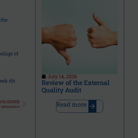
che
ilige of
July 14, 2026
eek dit
Review of the External
Quality Audit
VOLGENDE
Read more
n Infomedics