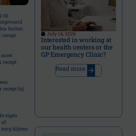
g op
uitgevoerd
len buiten
July 14, 2026
t recept
Interested in working at
our health centers or the
GP Emergency Clinic?
t moet
n recept
Read more
 een
 recept bij
de eigen
 of
zorg blijven