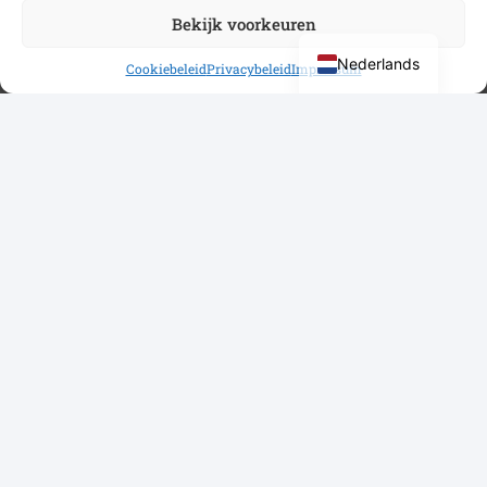
Bekijk voorkeuren
Nederlands
Cookiebeleid
Privacybeleid
Impressum
About Stichting Gezondheidscentra Haarlemmermeer
The Haarlemmermeer Health Centers Foundation is the
umbrella organization for the Overbos, Floriande, and Drie
Meren health centers in Hoofddorp. In addition, the
Haarlemmermeer Emergency Primary Care Clinic is also
part of this foundation.