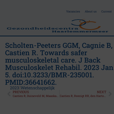
Vacancies
About us
Current
Scholten-Peeters GGM, Cagnie B,
Castien R. Towards safer
H
musculoskeletal care. J Back
e
Musculoskelet Rehabil. 2023 Jan
5. doi:10.3233/BMR-235001.
a
PMID:36641662.
2023
Wetenschappelijk
d
PREVIOUS
NEXT
Castien R, Duineveld M, Maaskant J, De Hertogh W, Scholten-Peeters W. In Response. Pain Physician. 2022 Sep;25(6):E877. PMID:36122272.
Castien R, Reezigt RR, den Hartog R, Amons A, De Hertogh W, Scholten-Peeters GGM. Conditioned pain modulation elicited through manual pressure techniques on the cervical spine: a crossover study. PAIN Rep. 2025;10(2):e1258. doi:10.1097/PR9.0000000000001258.
a