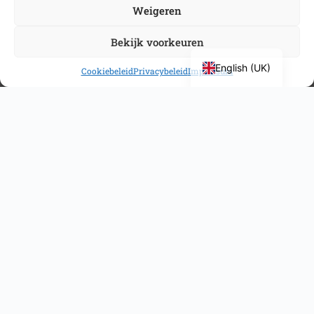
Weigeren
Bekijk voorkeuren
English (UK)
Cookiebeleid
Privacybeleid
Impressum
Over Stichting Gezondheidscentra Haarlemmermeer
De Stichting Gezondheidscentra Haarlemmermeer is de
overkoepelende organisatie van de gezondheidscentra
Overbos, Floriande en Drie Meren in Hoofddorp. Daarnaast
is de Huisartsen Spoedpost Haarlemmermeer ook
onderdeel van deze stichting.