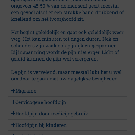
p
ongeveer 45-50 % van de mensen) geeft meestal
een gevoel alsof er een strakke band drukkend of
i
knellend om het (voor)hoofd zit.
j
Het begint geleidelijk en gaat ook geleidelijk weer
weg. Het kan minuten tot dagen duren. Nek en
n
schouders zijn vaak ook pijnlijk en gespannen.
Bij inspanning wordt de pijn niet erger. Licht of
geluid kunnen de pijn wel verergeren.
c
De pijn is vervelend, maar meestal lukt het u wel
e
om door te gaan met uw dagelijkse bezigheden.
n
Migraine
Cervicogene hoofdpijn
t
Hoofdpijn door medicijngebruik
r
Hoofdpijn bij kinderen