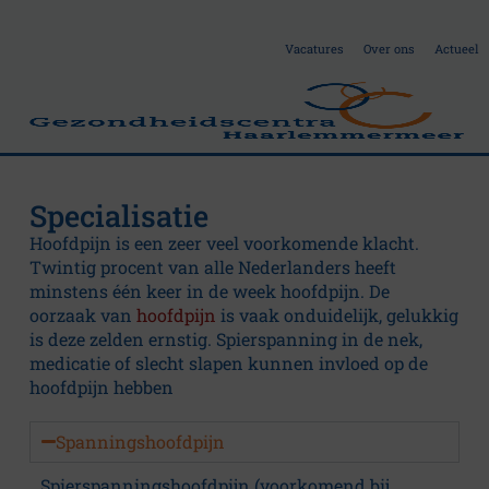
Vacatures
Over ons
Actueel
Specialisatie
H
Hoofdpijn is een zeer veel voorkomende klacht.
Twintig procent van alle Nederlanders heeft
o
minstens één keer in de week hoofdpijn. De
oorzaak van
hoofdpijn
is vaak onduidelijk, gelukkig
o
is deze zelden ernstig. Spierspanning in de nek,
medicatie of slecht slapen kunnen invloed op de
f
hoofdpijn hebben
d
Spanningshoofdpijn
Spierspanningshoofdpijn (voorkomend bij