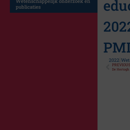
edu
Wetenschappelijk onderzoek en
publicaties
202
PMI
2022
Wet
PREVIOU