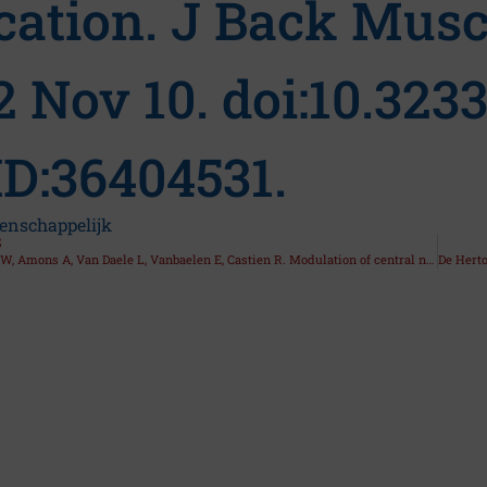
cation. J Back Musc
2 Nov 10. doi:10.32
D:36404531.
enschappelijk
S
De Hertogh W, Amons A, Van Daele L, Vanbaelen E, Castien R. Modulation of central nociceptive transmission by manual pressure techniques in patients with migraine: an observational study. J Clin Med. 2022 Oct 25;11(21):6273. doi:10.3390/jcm11216273. PMID:36362501.