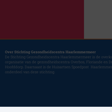
Over Stichting Gezondheidscentra Haarlemmermeer
De Stichting Gezondheidscentra Haarlemmermeer is de overk
organisatie van de gezondheidscentra Overbos, Floriande en D
Hoofddorp. Daarnaast is de Huisartsen Spoedpost Haarlemme
onderdeel van deze stichting.