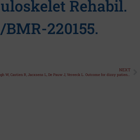
uloskelet Rehabil.
33/BMR-220155.
NEXT
De Hertogh W, Castien R, Jacxsens L, De Pauw J, Vereeck L. Outcome for dizzy patients in a physiotherapy practice: an observational study. Ann Med. 2022 Dec;54(1):1787–1796. doi:10.1080/07853890.2022.2091790. PMID:35786105.