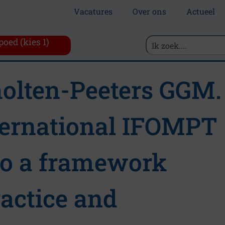
Vacatures
Over ons
Actueel
poed (kies 1)
holten-Peeters GGM.
ternational IFOMPT
to a framework
ractice and