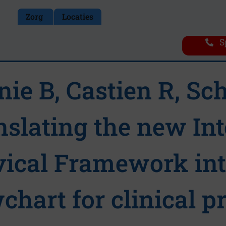
Zorg
Locaties
S
nie B, Castien R, Sc
nslating the new In
vical Framework in
chart for clinical p